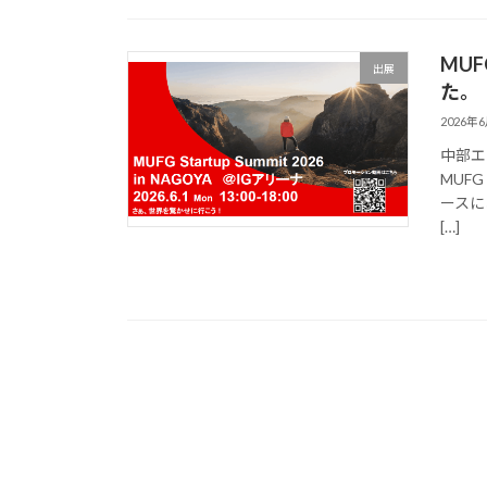
MUF
出展
た。
2026年
中部エ
MUFG
ースに
[…]