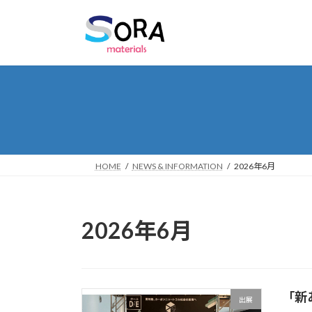
コ
ナ
ン
ビ
テ
ゲ
ン
ー
ツ
シ
へ
ョ
ス
ン
キ
に
ッ
移
プ
動
HOME
NEWS & INFORMATION
2026年6月
2026年6月
「新
出展