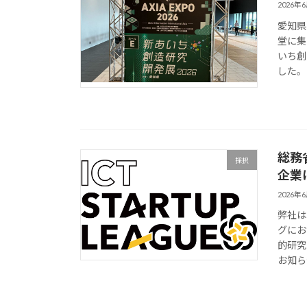
2026年
愛知県
堂に集
いち創
した。 
総務
採択
企業
2026年
弊社は
グにお
的研究
お知ら