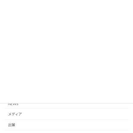
2026年4月17日
「SXSW 2026」にて、弊社代表の大里が
登壇
公式セッションに登壇いたしました。
2026年3月18日
世界最大級のイノベーションの祭典
出展
「SXSW 2026」に出展いたしました!
2026年3月18日
カテゴリー
NEWS
メディア
出展